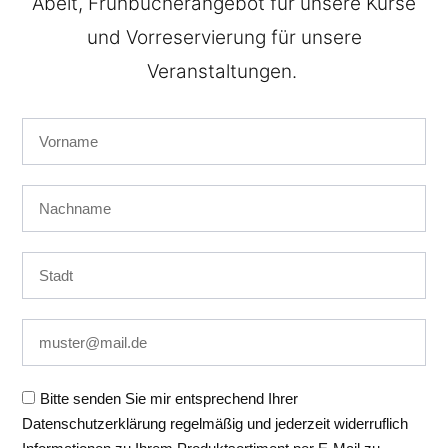
Abeit, Frühbucherangebot für unsere Kurse
und Vorreservierung für unsere
Veranstaltungen.
Auf dieser Website nutzen wir Cookies und
vergleichbare Funktionen zur Verarbeitung von
Endgeräteinformationen und personenbezogenen
Daten. Die Verarbeitung dient der Einbindung von
Inhalten, externen Diensten und Elementen Dritter, der
statistischen Analyse/Messung, personalisierten
Bitte senden Sie mir entsprechend Ihrer
Werbung sowie der Einbindung sozialer Medien. Je
Datenschutzerklärung regelmäßig und jederzeit widerruflich
nach Funktion werden dabei Daten an Dritte