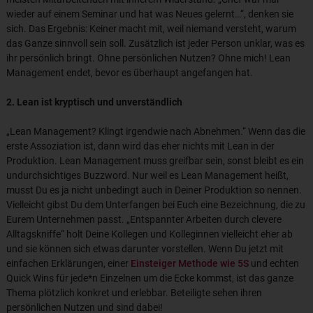
wieder auf einem Seminar und hat was Neues gelernt…“, denken sie
sich. Das Ergebnis: Keiner macht mit, weil niemand versteht, warum
das Ganze sinnvoll sein soll. Zusätzlich ist jeder Person unklar, was es
ihr persönlich bringt. Ohne persönlichen Nutzen? Ohne mich! Lean
Management endet, bevor es überhaupt angefangen hat.
2. Lean ist kryptisch und unverständlich
„Lean Management? Klingt irgendwie nach Abnehmen.“ Wenn das die
erste Assoziation ist, dann wird das eher nichts mit Lean in der
Produktion. Lean Management muss greifbar sein, sonst bleibt es ein
undurchsichtiges Buzzword. Nur weil es Lean Management heißt,
musst Du es ja nicht unbedingt auch in Deiner Produktion so nennen.
Vielleicht gibst Du dem Unterfangen bei Euch eine Bezeichnung, die zu
Eurem Unternehmen passt. „Entspannter Arbeiten durch clevere
Alltagskniffe“ holt Deine Kollegen und Kolleginnen vielleicht eher ab
und sie können sich etwas darunter vorstellen. Wenn Du jetzt mit
einfachen Erklärungen, einer
Einsteiger Methode wie 5S
und echten
Quick Wins für jede*n Einzelnen um die Ecke kommst, ist das ganze
Thema plötzlich konkret und erlebbar. Beteiligte sehen ihren
persönlichen Nutzen und sind dabei!