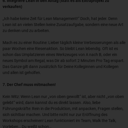
6. Integriere Lean in den Alltag (statt es als Extraprojekt zu
verkaufen)
„Ich habe keine Zeit für Lean Management!“ Doch, hat jeder. Denn
Lean ist an vielen Stellen keine Zusatzaufgabe, sondern eine neue Art
zu denken und zu arbeiten.
Mach es zu einer Routine: Lieber täglich kleine Verbesserungen als alle
paar Wochen eine Riesenaktion. So bleibt Lean lebendig. Oft ist es
schon das Umplatzieren eines Werkzeuges von A nach B, oder ein
neues Symbol am Regal, was Dir ab sofort 2 Minuten Pro Tag erspart.
Das Ganze gilt dann zusätzlich für Deine Kolleginnen und Kollegen
und allen ist geholfen.
7. Der Chef muss mitmachen!
Kein Witz: Wenn Lean nur „von oben gewollt“ ist, aber nicht „von oben
gelebt“ wird, dann kannst du es direkt lassen. Also, liebe
Führungskräfte: Rein in die Produktion, mit anpacken, Fragen stellen,
sich sichtbar machen. Und bitte nicht nur zur Eröffnung des
Workshops erscheinen! Lean funktioniert im Team, Walk the Talk,
Vorleben… Du weißt schon…