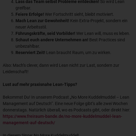
Lass das Team selbst Probleme entdecken!
So wird Lean
greifbar.
Feiere Erfolge!
Wer Fortschritt sieht, bleibt motiviert.
Mach Lean zur Gewohnheit!
Kein Extra-Projekt, sondern ein
neuer Arbeitsstil.
Führungskräfte, seid Vorbilder!
Wer Lean will, muss es leben.
Schaut euch andere Unternehmen an!
Best Practices sind
unbezahlbar.
Reserviert Zeit!
Lean braucht Raum, um zu wirken.
Also: Mach’s clever, dann wird Lean nicht zur Last, sondern zur
Leidenschaft!
Lust auf mehr praxisnahe Lean-Tipps?
Bekommst Du! In unserem Podcast „No More Kuddelmuddel – Lean
Management auf Deutsch“. Eine neue Folge gibt’s alle zwei Wochen
donnerstags. Natürlich überall, wo es Podcasts gibt, oder direkt hier:
https://www.freiraum-bande.de/no-more-kuddelmuddel-lean-
management-auf-deutsch/
In diesem Sinne: No More Kuddelmuddel!