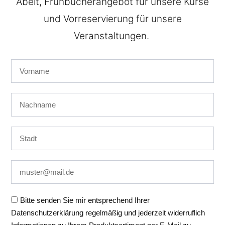
Abeit, Frühbucherangebot für unsere Kurse
und Vorreservierung für unsere
Veranstaltungen.
Auf dieser Website nutzen wir Cookies und
vergleichbare Funktionen zur Verarbeitung von
Endgeräteinformationen und personenbezogenen
Daten. Die Verarbeitung dient der Einbindung von
Inhalten, externen Diensten und Elementen Dritter, der
statistischen Analyse/Messung, personalisierten
Bitte senden Sie mir entsprechend Ihrer
Werbung sowie der Einbindung sozialer Medien. Je
Datenschutzerklärung regelmäßig und jederzeit widerruflich
nach Funktion werden dabei Daten an Dritte