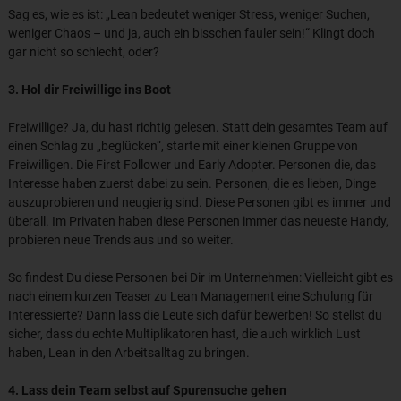
Sag es, wie es ist: „Lean bedeutet weniger Stress, weniger Suchen,
weniger Chaos – und ja, auch ein bisschen fauler sein!“ Klingt doch
gar nicht so schlecht, oder?
3. Hol dir Freiwillige ins Boot
Freiwillige? Ja, du hast richtig gelesen. Statt dein gesamtes Team auf
einen Schlag zu „beglücken“, starte mit einer kleinen Gruppe von
Freiwilligen. Die First Follower und Early Adopter. Personen die, das
Interesse haben zuerst dabei zu sein. Personen, die es lieben, Dinge
auszuprobieren und neugierig sind. Diese Personen gibt es immer und
überall. Im Privaten haben diese Personen immer das neueste Handy,
probieren neue Trends aus und so weiter.
So findest Du diese Personen bei Dir im Unternehmen: Vielleicht gibt es
nach einem kurzen Teaser zu Lean Management eine Schulung für
Interessierte? Dann lass die Leute sich dafür bewerben! So stellst du
sicher, dass du echte Multiplikatoren hast, die auch wirklich Lust
haben, Lean in den Arbeitsalltag zu bringen.
4. Lass dein Team selbst auf Spurensuche gehen