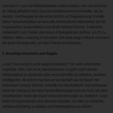
Und dann? Lass die Mitarbeitenden selbst erleben, wie viel einfacher
ihr Alltag plötzlich wird. Das Aha-Erlebnis kommt schneller, als du
denkst. Und Neugier ist der erste Schritt zur Begeisterung! Erstelle
einen Testarbeitsplatz an dem alle interessierten Mitarbeiter die 5S-
Organisation ausprobieren und direkt erleben können. 3 Minuten
Zeiteinsatz zum Testen des neuen Arbeitsplatzes reichen, um 5S zu
erleben. Mikro-Learning in kürzester Zeit überzeugt vielfach und kann
ein guter Einstieg sein, um das Thema auszubauen.
2. Beseitige Vorurteile und Ängste
„Lean? Da werden Leute wegrationalisiert!“ Ein weit verbreiteter
Irrglaube. Dein Job ist es, klarzumachen: Es geht nicht darum
Arbeitsplätze zu streichen oder noch schneller zu arbeiten, sondern
intelligenter. Ab sofort machen wir es nämlich wie im Sport: Wir
verbessern unsere Technik, anstelle von Muskelkraft! Und entlassen
wird hier niemand, bei dem Fachkräftemangel sind wir froh, mit dem
bestehenden Team die neuen Herausforderungen zu meistern. Lean
heißt Umorganisation und cleveres Handeln, um alles zu schaffen,
wettbewerbsfähig zu bleiben und Arbeitsplätze zu sichern.