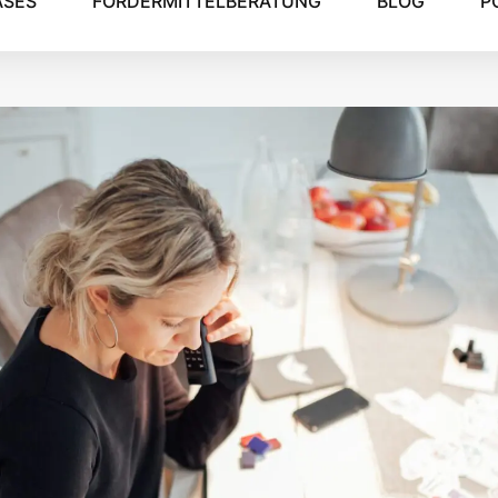
ASES
FÖRDERMITTELBERATUNG
BLOG
P