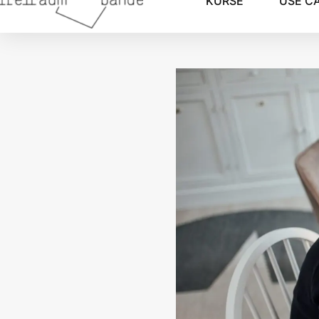
KURSE
USE C