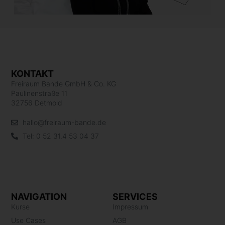
KONTAKT
Freiraum Bande GmbH & Co. KG
Paulinenstraße 11
32756 Detmold
hallo@freiraum-bande.de
Tel: 0 52 31.4 53 04 37
NAVIGATION
SERVICES
Kurse
Impressum
Use Cases
AGB