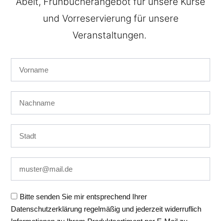
Abeit, Frühbucherangebot für unsere Kurse
und Vorreservierung für unsere
Veranstaltungen.
Auf dieser Website nutzen wir Cookies und
vergleichbare Funktionen zur Verarbeitung von
Endgeräteinformationen und personenbezogenen
Daten. Die Verarbeitung dient der Einbindung von
Inhalten, externen Diensten und Elementen Dritter, der
statistischen Analyse/Messung, personalisierten
Bitte senden Sie mir entsprechend Ihrer
Werbung sowie der Einbindung sozialer Medien. Je
Datenschutzerklärung regelmäßig und jederzeit widerruflich
nach Funktion werden dabei Daten an Dritte