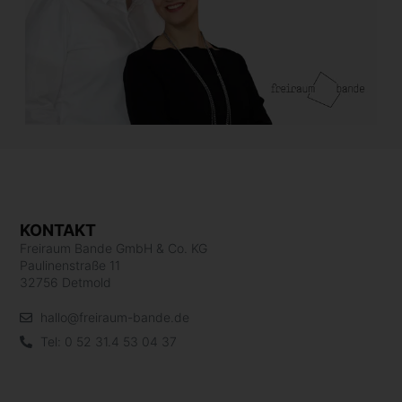
KONTAKT
Freiraum Bande GmbH & Co. KG
Paulinenstraße 11
32756 Detmold
hallo@freiraum-bande.de
Tel: 0 52 31.4 53 04 37