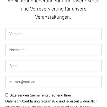
Abeit, Frühbucherangebot für unsere Kurse
und Vorreservierung für unsere
Veranstaltungen.
Auf dieser Website nutzen wir Cookies und
vergleichbare Funktionen zur Verarbeitung von
Endgeräteinformationen und personenbezogenen
Daten. Die Verarbeitung dient der Einbindung von
Inhalten, externen Diensten und Elementen Dritter, der
statistischen Analyse/Messung, personalisierten
Bitte senden Sie mir entsprechend Ihrer
Werbung sowie der Einbindung sozialer Medien. Je
Datenschutzerklärung regelmäßig und jederzeit widerruflich
nach Funktion werden dabei Daten an Dritte